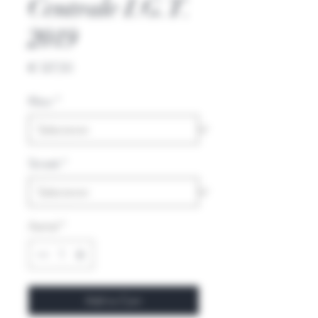
Centrale I.G.T.
2019
Prijs
€ 127,50
Kleur
*
Streek
*
Aantal
*
Add to Cart