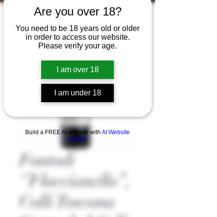
Are you over 18?
You need to be 18 years old or older
in order to access our website.
Please verify your age.
I am over 18
I am under 18
Build a FREE AI website with
AI Website
Builder
Fontodi
‘’Flaccianello’’,
Colli Toscana