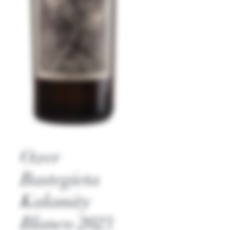
Oxer
Bastegieta
Kalamity
Blanco 2023