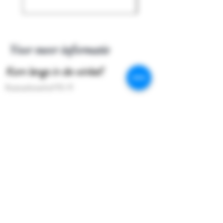
Voor meer informatie
Kom langs in de winkel!
Kostverlorenhof 10-11
1183 HE Amstelveen
Klantenservice:
020 64 333 02
Shop
Extras
Over de winkel
Contact