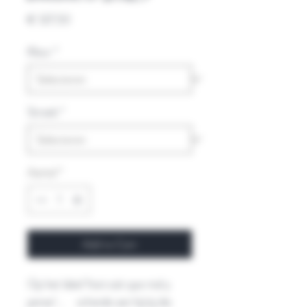
Prijs
€ 127,50
Kleur
*
Streek
*
Aantal
*
Add to Cart
Op het label ‘honi soit que mal y
pense’…. schande aan hij/zij die