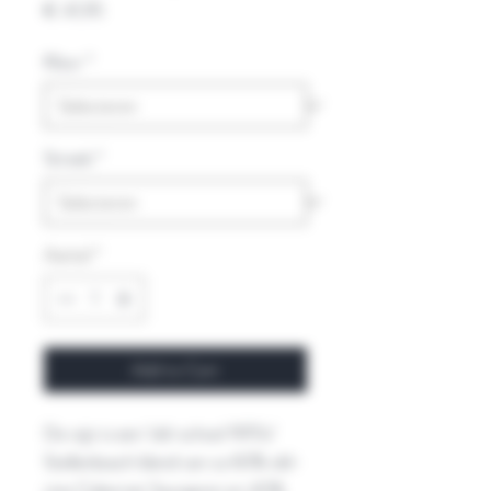
Prijs
€ 41,95
Kleur
*
Streek
*
Aantal
*
Add to Cart
De wijn is een ‘old-school 1970s’
Stellenbosch blend van ca 60% old-
vine Cabernet Sauvignon en 40%