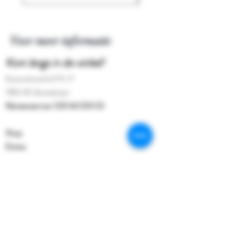
Voor meer informatie
Kom langs in de winkel!
Kostverlorenhof 10-11
1183 HE Amstelveen
Klantenservice:
020 64 333 02
Shop
Extras
Over de winkel
Contact
Volg onze wekelijkse updates op