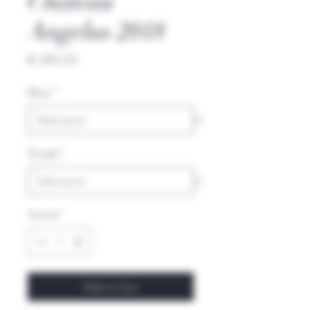
Chateau
Angelus 2018
Prijs
€ 490,00
Kleur
*
Streek
*
Aantal
*
Add to Cart