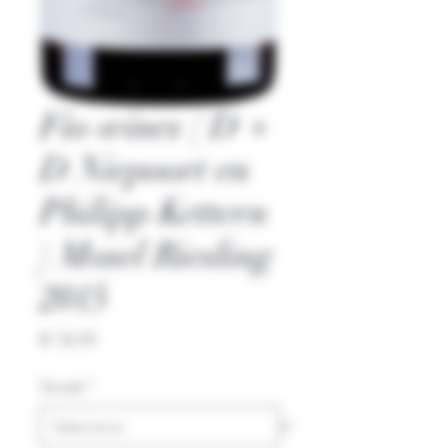
Fio wines ( D +
D Niepoort en
Philipp Kettern
) Mosel Riesling
2015
Prijs
€ 52,95
Streek
*