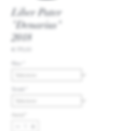
Liber Pater
"Denarius"
2018
Prijs
€ 775,00
Kleur
*
Streek
*
Aantal
*