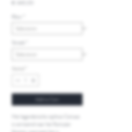
Prijs
€ 440,00
Kleur
*
Streek
*
Aantal
*
Add to Cart
Het legendarische wijnhuis Cartuxa
is vernoemd naar het Kartuizer
klooster waarnaast het is