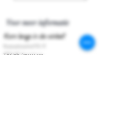
Voor meer informatie
Kom langs in de winkel!
Kostverlorenhof 10-11
1183 HE Amstelveen
Klantenservice:
020 64 333 02
Shop
Extras
Over de winkel
Contact
Volg onze wekelijkse updates op