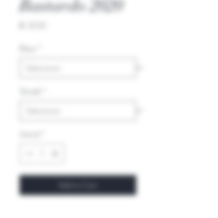
Bastardo 2020
Prijs
€ 31,50
Kleur
*
Streek
*
Aantal
*
Add to Cart