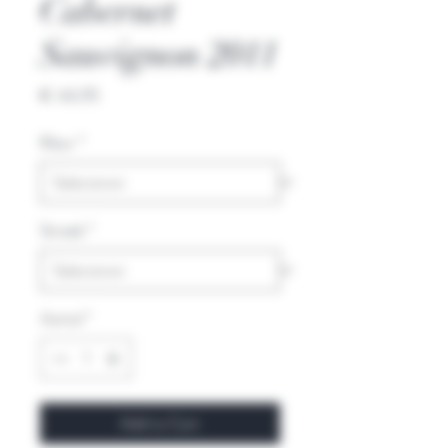
Cabernet
Sauvignon 2011
Prijs
€ 44,95
Kleur
*
Streek
*
Aantal
*
Add to Cart