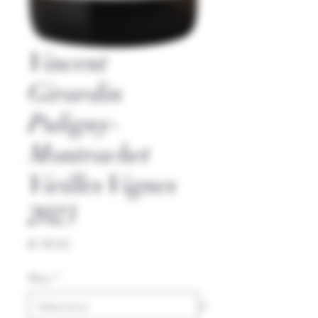
Vincent
Girardin
Puligny-
Montrachet
Vieilles Vignes
2023
Prijs
€ 99,50
Kleur
*