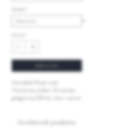
Streek
*
Aantal
*
Add to Cart
Gemiddeld 45 jaar oude
Chardonnay stokken. 16 maanden
gelagerd op 228 liter vaten, waarvan
15% nieuwe vaten.
Gerelateerde producten